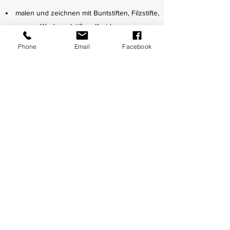
malen und zeichnen mit Buntstiften, Filzstifte,
Wachsmalstiften, Kreide, …
gestalten von großen Flächen mit
Phone
Email
Facebook
Wasserfarbe, Schulmalfarbe, ...
malen mit allen Sinnen erleben, z.B. mit
Fingermalfarbe, Hand- und Fußabdrücke …
basteln und gestalten mit Naturmaterialien
wie z.B. Blätter, Sand, Steine, Muscheln, Zapfen,
…
formbare Materialien wie Ton, Knete,
kinetischer Sand, …
Material zur selbstbestimmten Verfügung
vielfältige Papierarten und Formen z.B.
Tonpapier, Karton, Krepppapier, Faltpapier,
Bildbetrachtung – Gedanken und Gefühle
dazu äußern