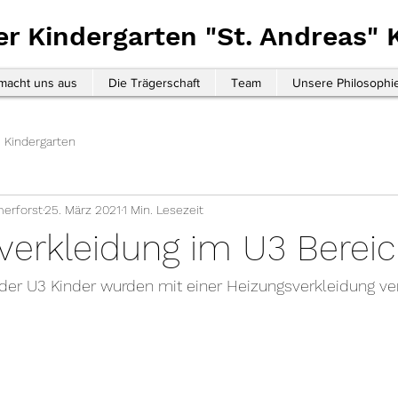
er Kindergarten "St. Andreas"
macht uns aus
Die Trägerschaft
Team
Unsere Philosophi
 Kindergarten
erforst
25. März 2021
1 Min. Lesezeit
verkleidung im U3 Berei
der U3 Kinder wurden mit einer Heizungsverkleidung ver